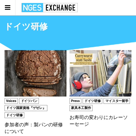
ドイツ研修
Voices
ドイツパン
Press
ドイツ研修
マイスター留学
ドイツ国家資格『ゲゼレ』
家具木工製作
ドイツ研修
お寿司の変わりにカレーソ
ーセージ
参加者の声：製パンの研修
について