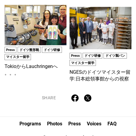
Press
ドイツ整形靴
ドイツ研修
Press
ドイツ研修
ドイツ製パン
マイスター留学
マイスター留学
TokioからLauchringenへ
NGESのドイツマイスター留
。。。
学:日本総領事館からの視察
SHARE
Programs
Photos
Press
Voices
FAQ