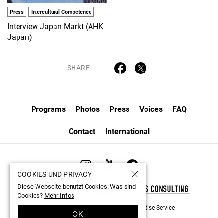
Press
Intercultural Competence
Interview Japan Markt (AHK
Japan)
SHARE
Programs
Photos
Press
Voices
FAQ
Contact
International
COOKIES UND PRIVACY
Diese Webseite benutzt Cookies. Was sind
Cookies?
Mehr Infos
© 1998-2026 by Nippon German Expertise Service
OK