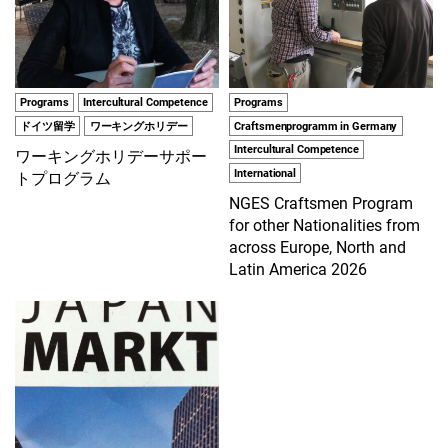
Programs
Intercultural Competence
Programs
ドイツ留学
ワーキングホリデー
Craftsmenprogramm in Germany
Intercultural Competence
ワーキングホリデーサポー
International
トプログラム
NGES Craftsmen Program
for other Nationalities from
across Europe, North and
Latin America 2026