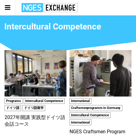
Intercultural Competence
Programs
Intercultural Competence
International
ドイツ語
ドイツ語留学
Craftsmenprogramm in Germany
Intercultural Competence
2027年開講 実践型ドイツ語
International
会話コース
NGES Craftsmen Program