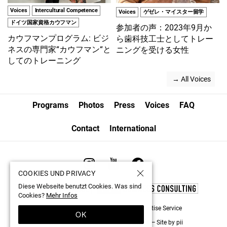
Voices
Intercultural Competence
Voices
ゲゼレ・マイスター留学
ドイツ国家資格カウフマン
参加者の声：2023年9月か
カウフマンプログラム: ビジ
ら歯科技工士としてトレー
ネスの専門家“カウフマン“と
ニングを受ける女性
してのトレーニング
 → All Voices
Programs
Photos
Press
Voices
FAQ
Contact
International
COOKIES UND PRIVACY
Diese Webseite benutzt Cookies. Was sind
Cookies?
Mehr Infos
© 1998-2026 by Nippon German Expertise Service
OK
Impressum
Privacy Policy
Contact
—
Site by pii