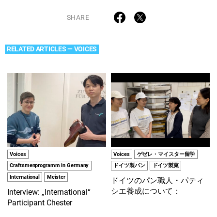
SHARE
RELATED ARTICLES — VOICES
Voices
Voices
ゲゼレ・マイスター留学
Craftsmenprogramm in Germany
ドイツ製パン
ドイツ製菓
International
Meister
ドイツのパン職人・パティ
シエ養成について：
Interview: „International“
Participant Chester