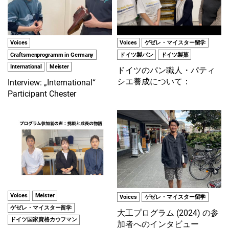
Voices
Voices
ゲゼレ・マイスター留学
Craftsmenprogramm in Germany
ドイツ製パン
ドイツ製菓
International
Meister
ドイツのパン職人・パティ
シエ養成について：
Interview: „International“
Participant Chester
Voices
Meister
Voices
ゲゼレ・マイスター留学
ゲゼレ・マイスター留学
大工プログラム (2024) の参
ドイツ国家資格カウフマン
加者へのインタビュー